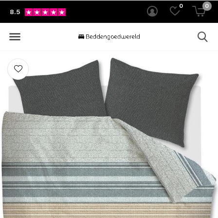
0
0
8.5