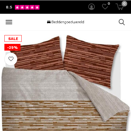
0
0
8.5
SALE
-29%