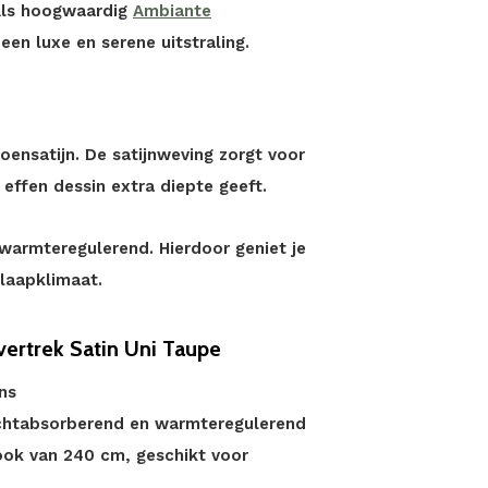
 Als hoogwaardig
Ambiante
en luxe en serene uitstraling.
oensatijn. De satijnweving zorgt voor
 effen dessin extra diepte geeft.
warmteregulerend. Hierdoor geniet je
slaapklimaat.
rtrek Satin Uni Taupe
ns
chtabsorberend en warmteregulerend
ook van 240 cm, geschikt voor