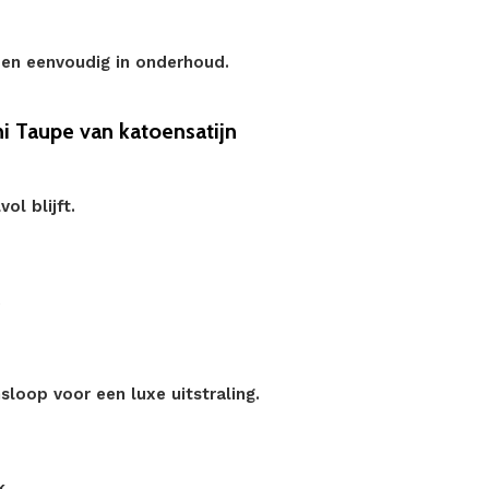
t en eenvoudig in onderhoud.
i Taupe van katoensatijn
ol blijft.
.
loop voor een luxe uitstraling.
k.