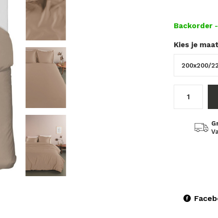
Backorder
Kies je maa
G
Va
Faceb