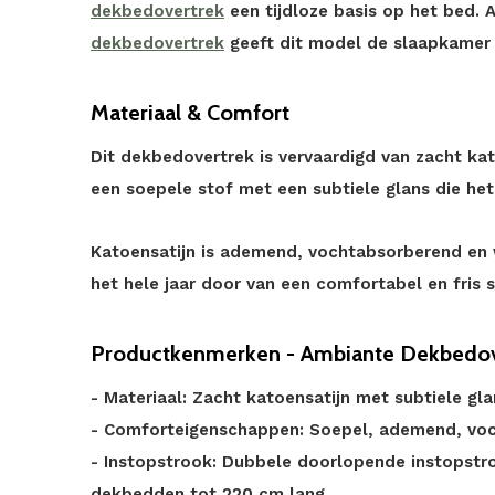
dekbedovertrek
een tijdloze basis op het bed.
dekbedovertrek
geeft dit model de slaapkamer e
Materiaal & Comfort
Dit dekbedovertrek is vervaardigd van zacht kat
een soepele stof met een subtiele glans die het
Katoensatijn is ademend, vochtabsorberend en 
het hele jaar door van een comfortabel en fris 
Productkenmerken - Ambiante Dekbedove
- Materiaal: Zacht katoensatijn met subtiele gla
- Comforteigenschappen: Soepel, ademend, vo
- Instopstrook: Dubbele doorlopende instopstr
dekbedden tot 220 cm lang