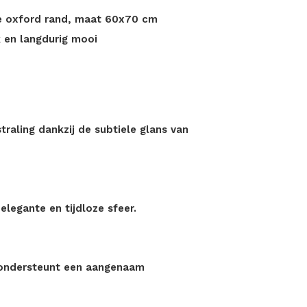
xe oxford rand, maat 60x70 cm
k en langdurig mooi
traling dankzij de subtiele glans van
legante en tijdloze sfeer.
n ondersteunt een aangenaam