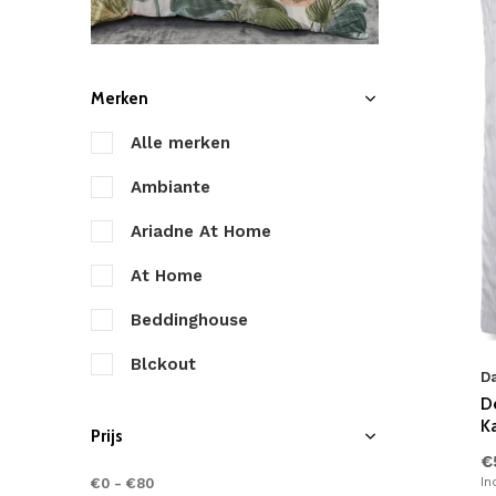
Merken
Alle merken
Ambiante
Ariadne At Home
At Home
Beddinghouse
Blckout
D
D
Byrklund
K
Prijs
Cascina Colorini
€
In
€0
-
€80