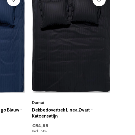
Damai
igo Blauw -
Dekbedovertrek Linea Zwart -
Katoensatijn
€54,95
Incl. btw