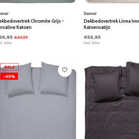
amai
Damai
ekbedovertrek Chromite Grijs -
Dekbedovertrek Linea Ivoo
ercaline Katoen
Katoensatijn
34,95
€54,95
€44,95
cl. btw
Incl. btw
SALE
-40%