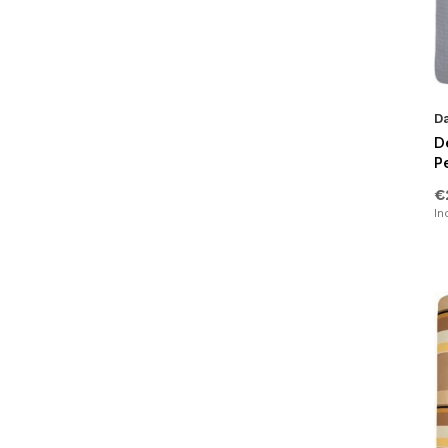
D
De
P
€
In