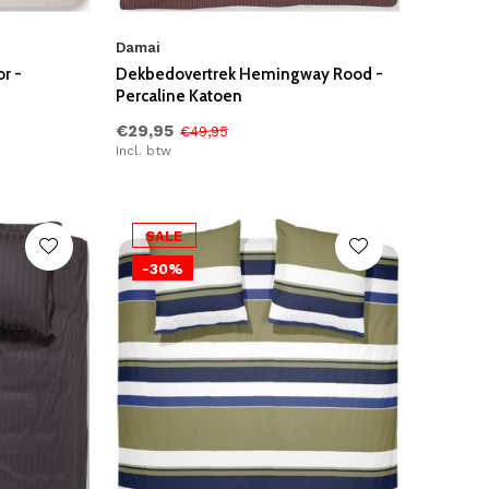
Damai
r -
Dekbedovertrek Hemingway Rood -
Percaline Katoen
€29,95
€49,95
Incl. btw
SALE
-30%