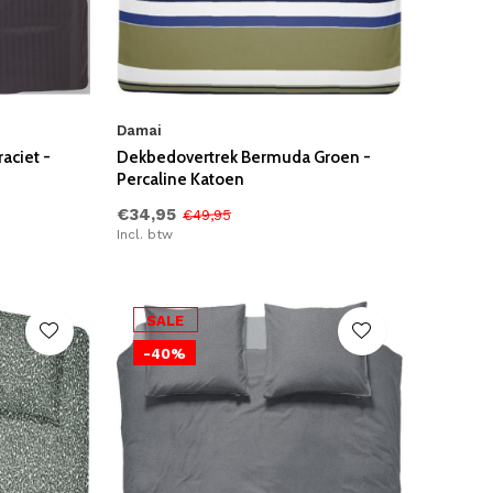
Damai
aciet -
Dekbedovertrek Bermuda Groen -
Percaline Katoen
€34,95
€49,95
Incl. btw
SALE
-40%