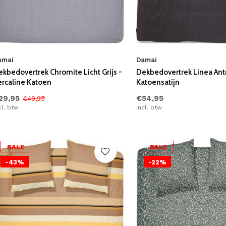
amai
Damai
kbedovertrek Chromite Licht Grijs -
Dekbedovertrek Linea Antr
ercaline Katoen
Katoensatijn
29,95
€54,95
€49,95
cl. btw
Incl. btw
SALE
SALE
-43%
-22%