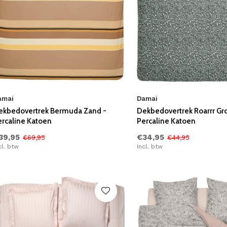
amai
Damai
ekbedovertrek Bermuda Zand -
Dekbedovertrek Roarrr Gr
ercaline Katoen
Percaline Katoen
39,95
€34,95
€69,95
€44,95
cl. btw
Incl. btw