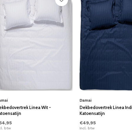
amai
Damai
ekbedovertrek Linea Wit -
Dekbedovertrek Linea Ind
atoensatijn
Katoensatijn
54,95
€49,95
cl. btw
Incl. btw