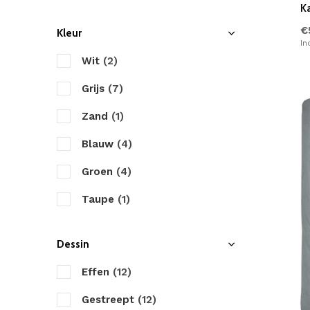
K
Marjolein Bastin
€
Kleur
In
Papillon
Wit
(2)
Primaviera Deluxe
Grijs
(7)
Pure
Zand
(1)
Romanette
Blauw
(4)
Satin d'Or
Groen
(4)
Sleeptime
Taupe
(1)
Walra
Antraciet
(1)
Dessin
Yellow
Zwart
(2)
ZO! Home
Effen
(12)
Creme
(4)
Zensation
Gestreept
(12)