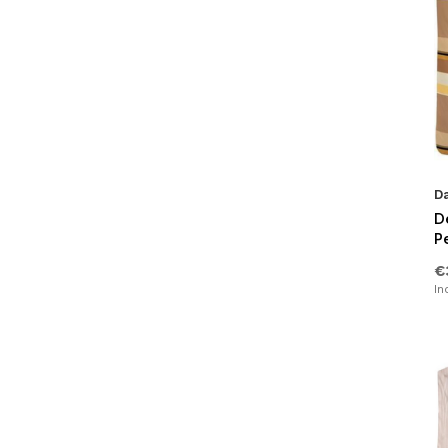
D
D
P
€
In