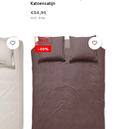
Katoensatijn
€54,95
Incl. btw
SALE
-40%