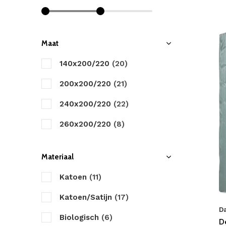
Cinderella
Damai
Day Dream
Maat
Descanso
140x200/220
(20)
Dreamhouse
200x200/220
(21)
Dreamzz
240x200/220
(22)
Fancy Embroidery
260x200/220
(8)
Good Morning
Materiaal
HIP
Katoen
(11)
Happiness
Katoen/Satijn
(17)
Heckett & Lane
D
Biologisch
(6)
D
Little Monster