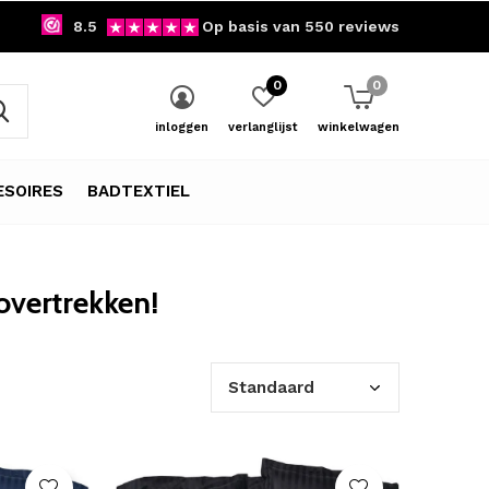
8.5
Op basis van 550 reviews
0
0
inloggen
verlanglijst
winkelwagen
SOIRES
BADTEXTIEL
vertrekken!