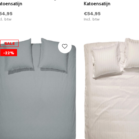
atoensatijn
Katoensatijn
54,95
€54,95
cl. btw
Incl. btw
SALE
-22%