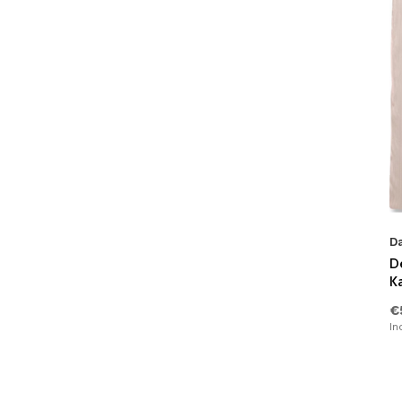
D
D
K
€
In