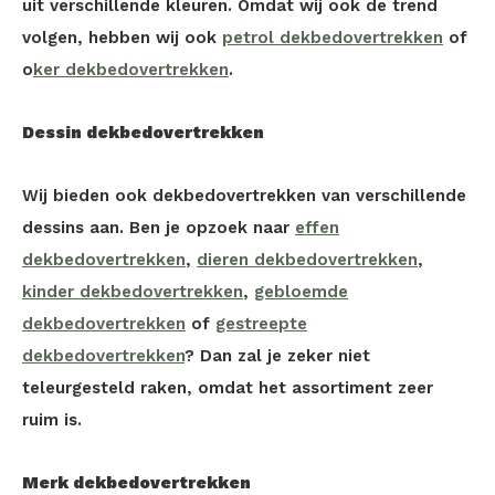
uit verschillende kleuren. Omdat wij ook de trend
volgen, hebben wij ook
petrol dekbedovertrekken
of
o
ker dekbedovertrekken
.
Dessin dekbedovertrekken
Wij bieden ook dekbedovertrekken van verschillende
dessins aan. Ben je opzoek naar
effen
dekbedovertrekken
,
dieren dekbedovertrekken
,
kinder dekbedovertrekken
,
gebloemde
dekbedovertrekken
of
gestreepte
dekbedovertrekken
? Dan zal je zeker niet
teleurgesteld raken, omdat het assortiment zeer
ruim is.
Merk dekbedovertrekken