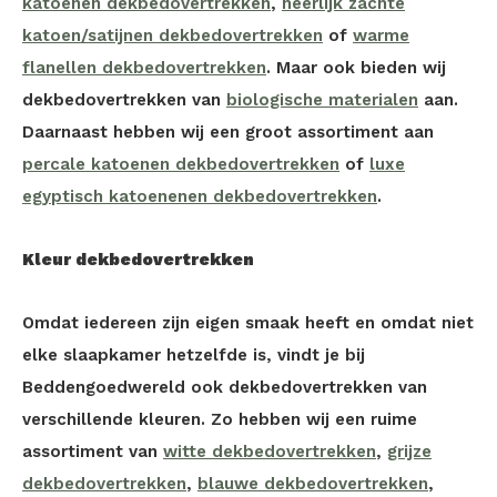
katoenen dekbedovertrekken
,
heerlijk zachte
katoen/satijnen dekbedovertrekken
of
warme
flanellen dekbedovertrekken
. Maar ook bieden wij
dekbedovertrekken van
biologische materialen
aan.
Daarnaast hebben wij een groot assortiment aan
percale katoenen dekbedovertrekken
of
luxe
egyptisch katoenenen dekbedovertrekken
.
Kleur dekbedovertrekken
Omdat iedereen zijn eigen smaak heeft en omdat niet
elke slaapkamer hetzelfde is, vindt je bij
Beddengoedwereld ook dekbedovertrekken van
verschillende kleuren. Zo hebben wij een ruime
assortiment van
witte dekbedovertrekken
,
grijze
dekbedovertrekken
,
blauwe dekbedovertrekken
,