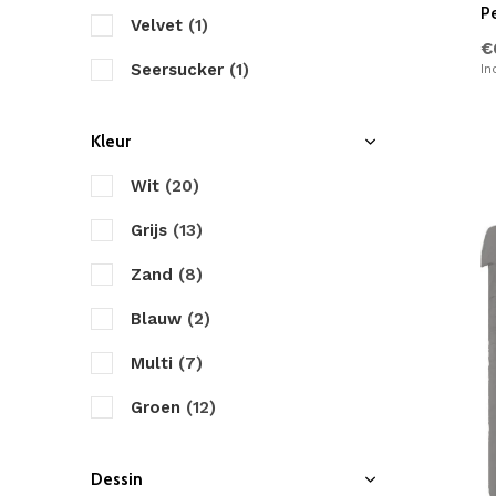
P
Velvet
(1)
Marjolein Bastin
€
Seersucker
(1)
In
Papillon
Teddy Stof
(1)
Primaviera Deluxe
Kleur
Tencel/Lyocell
(2)
Pure
Wit
(20)
Romanette
Grijs
(13)
Satin d'Or
Zand
(8)
Sleeptime
Blauw
(2)
Walra
Multi
(7)
Yellow
Groen
(12)
ZO! Home
Taupe
(2)
Dessin
Zensation