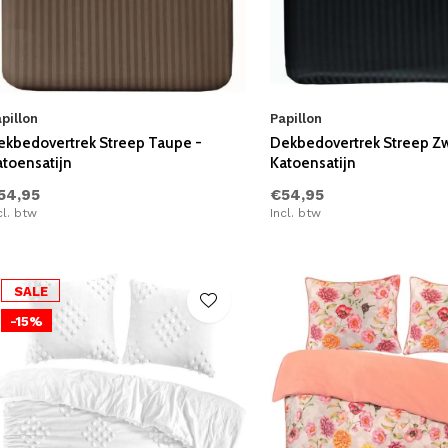
pillon
Papillon
ekbedovertrek Streep Taupe -
Dekbedovertrek Streep Zw
atoensatijn
Katoensatijn
54,95
€54,95
cl. btw
Incl. btw
SALE
-15%