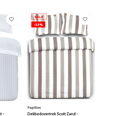
SALE
-22%
Papillon
t -
Dekbedovertrek Scott Zand -