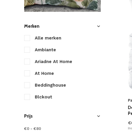
Merken
Alle merken
Ambiante
Ariadne At Home
At Home
Beddinghouse
Blckout
Pa
D
Byrklund
P
Prijs
Cascina Colorini
€
In
€0
-
€80