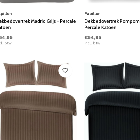
pillon
Papillon
kbedovertrek Madrid Grijs - Percale
Dekbedovertrek Pompom G
atoen
Percale Katoen
54,95
€54,95
cl. btw
Incl. btw