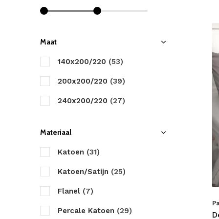
Cinderella
Damai
Day Dream
Maat
Descanso
140x200/220
(53)
Dreamhouse
200x200/220
(39)
Dreamzz
240x200/220
(27)
Fancy Embroidery
Materiaal
Good Morning
Katoen
(31)
HIP
Katoen/Satijn
(25)
Happiness
Flanel
(7)
Heckett & Lane
Pa
Percale Katoen
(29)
De
Little Monster