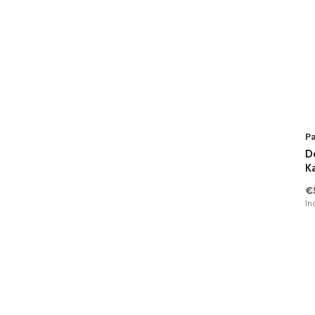
Pa
De
K
€
In