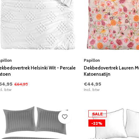
pillon
Papillon
kbedovertrek Helsinki Wit - Percale
Dekbedovertrek Lauren Mu
atoen
Katoensatijn
54,95
€44,95
€64,95
cl. btw
Incl. btw
SALE
-22%