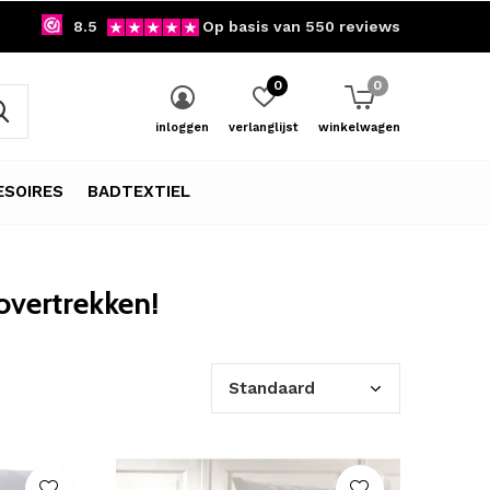
8.5
Op basis van 550 reviews
0
0
inloggen
verlanglijst
winkelwagen
SOIRES
BADTEXTIEL
vertrekken!