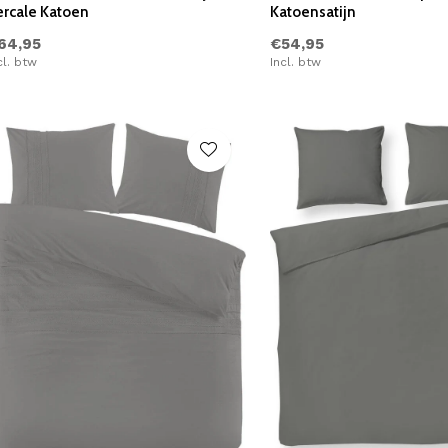
ercale Katoen
Katoensatijn
64,95
€54,95
cl. btw
Incl. btw