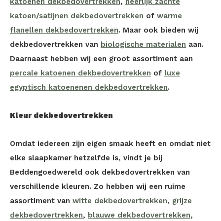
katoenen dekbedovertrekken
,
heerlijk zachte
katoen/satijnen dekbedovertrekken
of
warme
flanellen dekbedovertrekken
. Maar ook bieden wij
dekbedovertrekken van
biologische materialen
aan.
Daarnaast hebben wij een groot assortiment aan
percale katoenen dekbedovertrekken
of
luxe
egyptisch katoenenen dekbedovertrekken
.
Kleur dekbedovertrekken
Omdat iedereen zijn eigen smaak heeft en omdat niet
elke slaapkamer hetzelfde is, vindt je bij
Beddengoedwereld ook dekbedovertrekken van
verschillende kleuren. Zo hebben wij een ruime
assortiment van
witte dekbedovertrekken
,
grijze
dekbedovertrekken
,
blauwe dekbedovertrekken
,