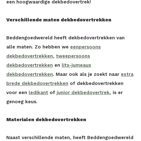
een hoogwaardige dekbedovertrek!
Verschillende maten dekbedovertrekken
Beddengoedwereld heeft dekbedovertrekken van
alle maten. Zo hebben we
eenpersoons
dekbedovertrekken
,
tweepersoons
dekbedovertrekken
en
lits-jumeaux
dekbedovertrekken
. Maar ook als je zoekt naar
extra
brede dekbedovertrekken
of dekbedovertrekken
voor een
ledikant
of
junior dekbedovertrek
, is er
genoeg keus.
Materialen dekbedovertrekken
Naast verschillende maten, heeft Beddengoedwereld