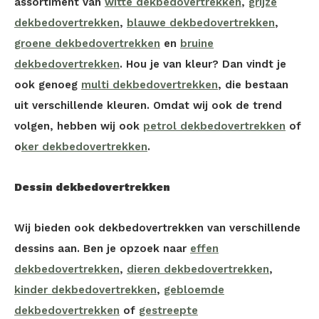
assortiment van
witte dekbedovertrekken
,
grijze
dekbedovertrekken
,
blauwe dekbedovertrekken
,
groene dekbedovertrekken
en
bruine
dekbedovertrekken
. Hou je van kleur? Dan vindt je
ook genoeg
multi dekbedovertrekken
, die bestaan
uit verschillende kleuren. Omdat wij ook de trend
volgen, hebben wij ook
petrol dekbedovertrekken
of
o
ker dekbedovertrekken
.
Dessin dekbedovertrekken
Wij bieden ook dekbedovertrekken van verschillende
dessins aan. Ben je opzoek naar
effen
dekbedovertrekken
,
dieren dekbedovertrekken
,
kinder dekbedovertrekken
,
gebloemde
dekbedovertrekken
of
gestreepte