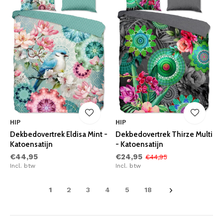
HIP
HIP
Dekbedovertrek Eldisa Mint -
Dekbedovertrek Thirze Multi
Katoensatijn
- Katoensatijn
€44,95
€24,95
€44,95
Incl. btw
Incl. btw
1
2
3
4
5
18