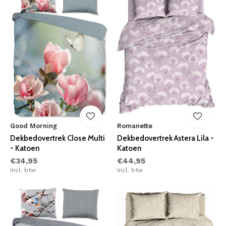
Good Morning
Romanette
Dekbedovertrek Close Multi
Dekbedovertrek Astera Lila -
- Katoen
Katoen
€34,95
€44,95
Incl. btw
Incl. btw