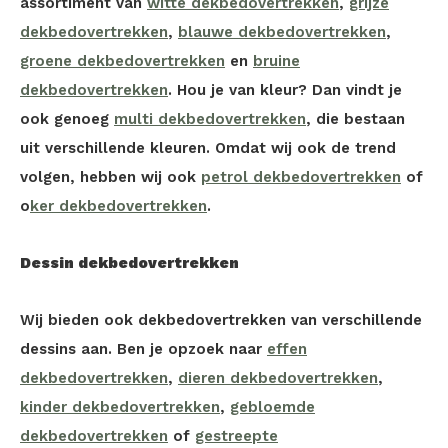
assortiment van
witte dekbedovertrekken
,
grijze
dekbedovertrekken
,
blauwe dekbedovertrekken
,
groene dekbedovertrekken
en
bruine
dekbedovertrekken
. Hou je van kleur? Dan vindt je
ook genoeg
multi dekbedovertrekken
, die bestaan
uit verschillende kleuren. Omdat wij ook de trend
volgen, hebben wij ook
petrol dekbedovertrekken
of
o
ker dekbedovertrekken
.
Dessin dekbedovertrekken
Wij bieden ook dekbedovertrekken van verschillende
dessins aan. Ben je opzoek naar
effen
dekbedovertrekken
,
dieren dekbedovertrekken
,
kinder dekbedovertrekken
,
gebloemde
dekbedovertrekken
of
gestreepte