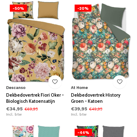
-50%
-20%
Descanso
At Home
Dekbedovertrek Fiori Oker -
Dekbedovertrek History
Biologisch Katoensatijn
Groen - Katoen
€34,95
€39,95
€69,95
€49,95
Incl. btw
Incl. btw
-44%