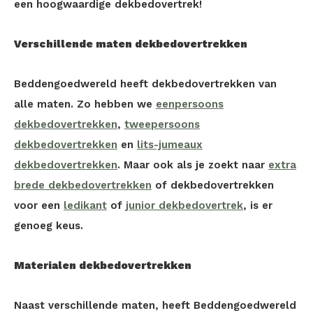
een hoogwaardige dekbedovertrek!
Verschillende maten dekbedovertrekken
Beddengoedwereld heeft dekbedovertrekken van
alle maten. Zo hebben we
eenpersoons
dekbedovertrekken
,
tweepersoons
dekbedovertrekken
en
lits-jumeaux
dekbedovertrekken
. Maar ook als je zoekt naar
extra
brede dekbedovertrekken
of dekbedovertrekken
voor een
ledikant
of
junior dekbedovertrek
, is er
genoeg keus.
Materialen dekbedovertrekken
Naast verschillende maten, heeft Beddengoedwereld