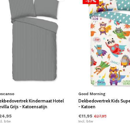
-57%
escanso
Good Morning
ekbedovertrek Kindermaat Hotel
Dekbedovertrek Kids Supe
villa Grijs - Katoensatijn
- Katoen
24,95
€11,95
€27,95
cl. btw
Incl. btw