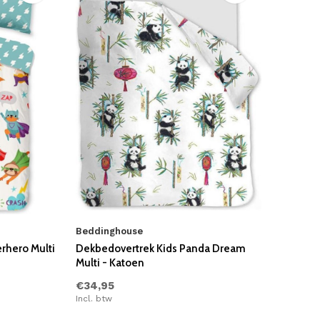
Beddinghouse
rhero Multi
Dekbedovertrek Kids Panda Dream
Multi - Katoen
€34,95
Incl. btw