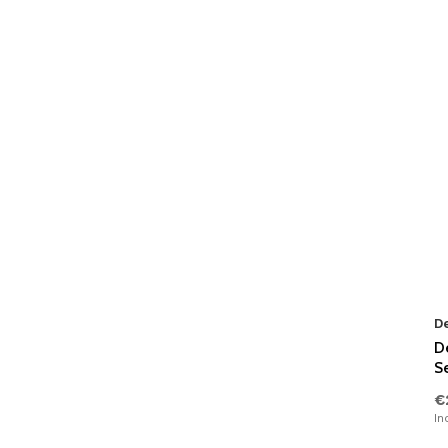
D
D
Se
€
In