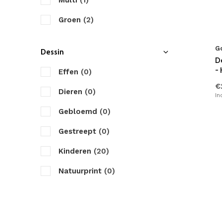
Multi
(1)
Seersucker
(0)
ZouZou
Groen
(2)
Satijn
(0)
Zydante
Taupe
(0)
Bamboe
(0)
G
Dessin
Antraciet
(0)
D
Polyester
(0)
-
Effen
(0)
Zwart
(0)
€
Teddy Stof
(0)
Dieren
(0)
In
Bruin
(0)
Fleece
(0)
Gebloemd
(0)
Creme
(1)
Linnen
(0)
Gestreept
(0)
Roze
(0)
Tencel/Lyocell
(0)
Kinderen
(20)
Paars
(0)
Natuurprint
(0)
Geel
(0)
Figuren
(0)
Rood
(0)
Geruit
(0)
Petrol
(1)