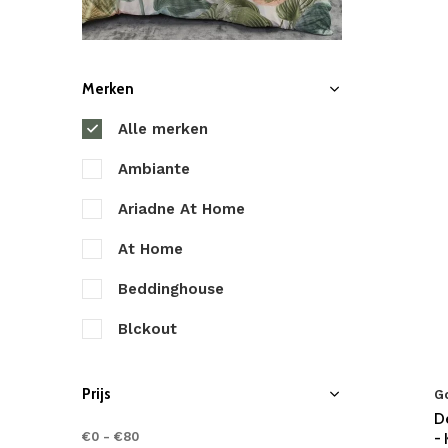
Merken
Alle merken
Ambiante
Ariadne At Home
At Home
Beddinghouse
Blckout
Byrklund
Prijs
G
Cascina Colorini
D
€0
-
€80
-