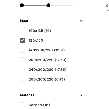
Cinderella
€
Damai
In
Day Dream
Maat
Descanso
100x135
(10)
Dreamhouse
120x150
Dreamzz
140x200/220
(1981)
Fancy Embroidery
200x200/220
(1779)
Good Morning
240x200/220
(1786)
HIP
260x200/220
(649)
Happiness
270x200/220
(50)
Materiaal
Heckett & Lane
Katoen
(18)
Little Monster