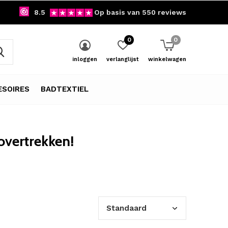
8.5
Op basis van 550 reviews
0
0
inloggen
verlanglijst
winkelwagen
SOIRES
BADTEXTIEL
vertrekken!