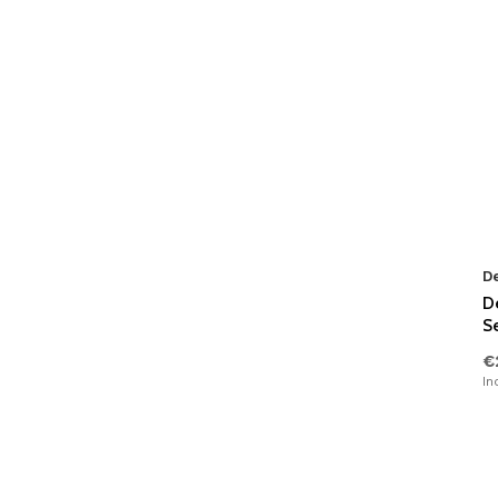
Landen & Steden
(0)
Hartjes
(0)
Overige
(0)
D
D
Se
€
In