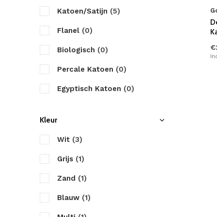
Katoen/Satijn
(5)
G
Marjolein Bastin
D
Flanel
(0)
K
Papillon
€
Biologisch
(0)
Primaviera Deluxe
In
Percale Katoen
(0)
Pure
Egyptisch Katoen
(0)
Romanette
Microvezel
(0)
Satin d'Or
Kleur
Velvet
(0)
Sleeptime
Wit
(3)
Jersey
(0)
Walra
Grijs
(1)
Twill Katoen
(0)
Yellow
Zand
(1)
Katoen/Polyester
(0)
ZO! Home
Blauw
(1)
Bamboe Satijn
(0)
Zensation