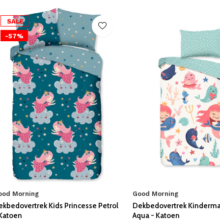
SALE
-57%
ood Morning
Good Morning
ekbedovertrek Kids Princesse Petrol
Dekbedovertrek Kindermaa
 Katoen
Aqua - Katoen