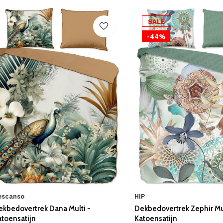
SALE
-44%
escanso
HIP
ekbedovertrek Dana Multi -
Dekbedovertrek Zephir Mul
atoensatijn
Katoensatijn