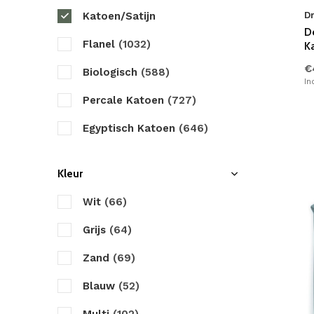
Katoen/Satijn
D
Marjolein Bastin
D
Flanel
(1032)
K
Papillon
€
Biologisch
(588)
Primaviera Deluxe
In
Percale Katoen
(727)
Pure
Egyptisch Katoen
(646)
Romanette
Microvezel
(964)
Satin d'Or
Kleur
Velvet
(703)
Sleeptime
Wit
(66)
Jersey
(624)
Walra
Grijs
(64)
Twill Katoen
(645)
Yellow
Zand
(69)
Katoen/Polyester
(654)
ZO! Home
Blauw
(52)
Bamboe Satijn
(616)
Zensation