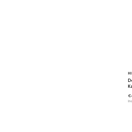
Landen & Steden
(0)
Hartjes
(0)
Overige
(39)
HI
D
K
€
In