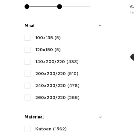
Cinderella
€
Damai
In
Day Dream
Maat
Descanso
100x135
(5)
Dreamhouse
120x150
(5)
Dreamzz
140x200/220
(483)
Fancy Embroidery
200x200/220
(510)
Good Morning
240x200/220
(478)
HIP
260x200/220
(266)
Happiness
270x200/220
(0)
Materiaal
Heckett & Lane
Katoen
(1562)
Little Monster