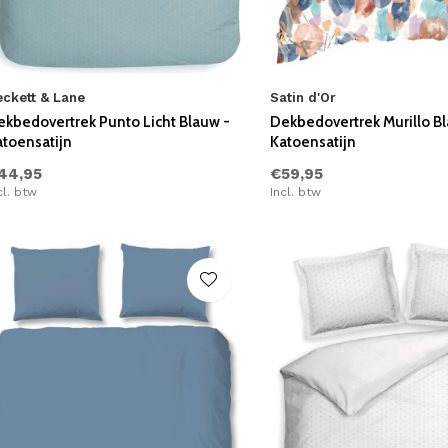
eckett & Lane
Satin d'Or
ekbedovertrek Punto Licht Blauw -
Dekbedovertrek Murillo B
atoensatijn
Katoensatijn
44,95
€59,95
cl. btw
Incl. btw