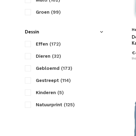
Multi
(102)
Seersucker
(630)
ZouZou
Groen
(99)
Satijn
(640)
Zydante
Taupe
(38)
Bamboe
(634)
H
Dessin
Antraciet
(22)
D
Polyester
(634)
K
Effen
(172)
Zwart
(23)
€
Teddy Stof
(666)
Dieren
(32)
In
Bruin
(26)
Fleece
(627)
Gebloemd
(173)
Creme
(46)
Linnen
(626)
Gestreept
(114)
Roze
(27)
Tencel/Lyocell
(621)
Kinderen
(5)
Paars
(28)
Natuurprint
(125)
Geel
(21)
Figuren
(40)
Rood
(21)
Geruit
(31)
Petrol
(7)