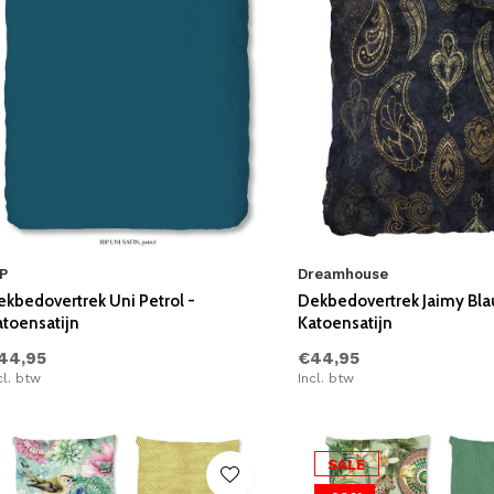
P
Dreamhouse
ekbedovertrek Uni Petrol -
Dekbedovertrek Jaimy Bla
atoensatijn
Katoensatijn
44,95
€44,95
cl. btw
Incl. btw
SALE