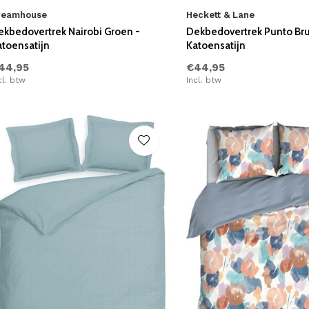
reamhouse
Heckett & Lane
ekbedovertrek Nairobi Groen -
Dekbedovertrek Punto Bru
atoensatijn
Katoensatijn
44,95
€44,95
cl. btw
Incl. btw