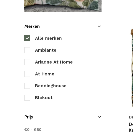
Merken
Alle merken
Ambiante
Ariadne At Home
At Home
Beddinghouse
Blckout
Byrklund
Prijs
D
Cascina Colorini
D
€0
-
€80
K