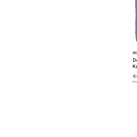
Dierenprint
(9)
Oker
(16)
Hotel Linnen
(54)
Oranje
(16)
Tekst
(1)
Goud
(17)
Gestipt
(31)
Navy
(9)
HI
Flamingo
(1)
Bordo
(12)
D
Geborduurd
(1)
K
Fuchsia
(1)
€
Sterren
(0)
In
Teal
(2)
Met Pom Poms
(0)
Linnenlook
(0)
Veren
(7)
Liefde
(0)