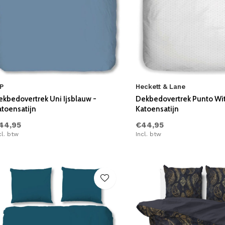
P
Heckett & Lane
ekbedovertrek Uni Ijsblauw -
Dekbedovertrek Punto Wit
atoensatijn
Katoensatijn
44,95
€44,95
cl. btw
Incl. btw