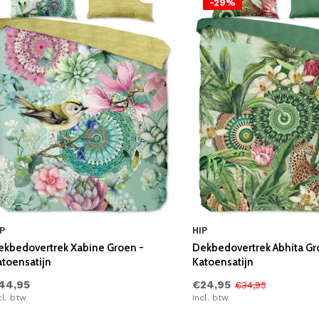
-29%
P
HIP
ekbedovertrek Xabine Groen -
Dekbedovertrek Abhita Gr
atoensatijn
Katoensatijn
44,95
€24,95
€34,95
cl. btw
Incl. btw