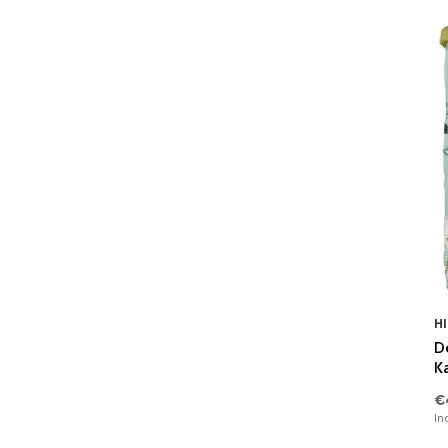
HI
D
K
€
In