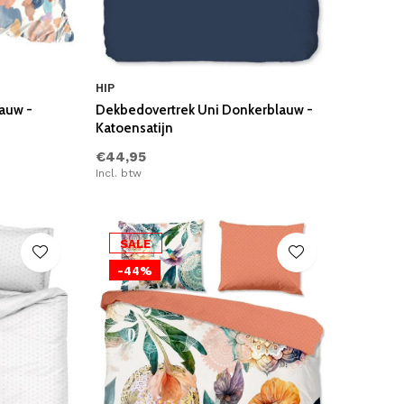
HIP
lauw -
Dekbedovertrek Uni Donkerblauw -
Katoensatijn
€44,95
Incl. btw
SALE
-44%