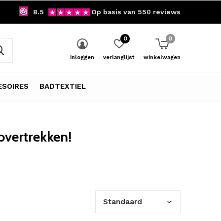
8.5
Op basis van 550 reviews
0
0
inloggen
verlanglijst
winkelwagen
SOIRES
BADTEXTIEL
vertrekken!