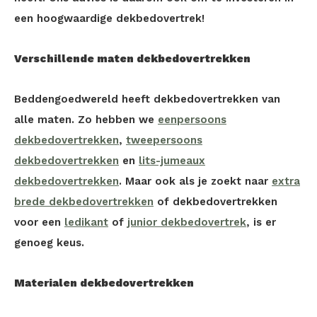
een hoogwaardige dekbedovertrek!
Verschillende maten dekbedovertrekken
Beddengoedwereld heeft dekbedovertrekken van
alle maten. Zo hebben we
eenpersoons
dekbedovertrekken
,
tweepersoons
dekbedovertrekken
en
lits-jumeaux
dekbedovertrekken
. Maar ook als je zoekt naar
extra
brede dekbedovertrekken
of dekbedovertrekken
voor een
ledikant
of
junior dekbedovertrek
, is er
genoeg keus.
Materialen dekbedovertrekken