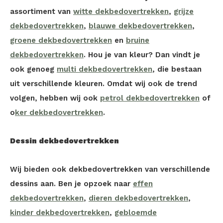
assortiment van
witte dekbedovertrekken
,
grijze
dekbedovertrekken
,
blauwe dekbedovertrekken
,
groene dekbedovertrekken
en
bruine
dekbedovertrekken
. Hou je van kleur? Dan vindt je
ook genoeg
multi dekbedovertrekken
, die bestaan
uit verschillende kleuren. Omdat wij ook de trend
volgen, hebben wij ook
petrol dekbedovertrekken
of
o
ker dekbedovertrekken
.
Dessin dekbedovertrekken
Wij bieden ook dekbedovertrekken van verschillende
dessins aan. Ben je opzoek naar
effen
dekbedovertrekken
,
dieren dekbedovertrekken
,
kinder dekbedovertrekken
,
gebloemde