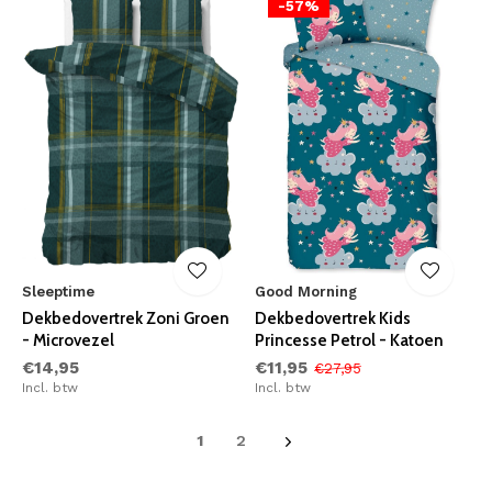
-57%
Sleeptime
Good Morning
Dekbedovertrek Zoni Groen
Dekbedovertrek Kids
- Microvezel
Princesse Petrol - Katoen
€14,95
€11,95
€27,95
Incl. btw
Incl. btw
1
2