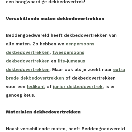
een hoogwaardige dekbedovertrek!
Verschillende maten dekbedovertrekken
Beddengoedwereld heeft dekbedovertrekken van
alle maten. Zo hebben we
eenpersoons
dekbedovertrekken
,
tweepersoons
dekbedovertrekken
en
lits-jumeaux
dekbedovertrekken
. Maar ook als je zoekt naar
extra
brede dekbedovertrekken
of dekbedovertrekken
voor een
ledikant
of
junior dekbedovertrek
, is er
genoeg keus.
Materialen dekbedovertrekken
Naast verschillende maten, heeft Beddengoedwereld