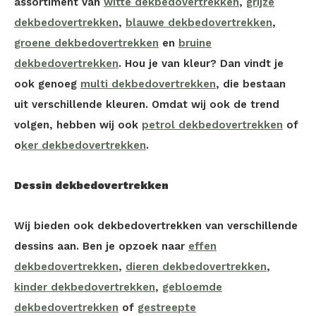
assortiment van
witte dekbedovertrekken
,
grijze
dekbedovertrekken
,
blauwe dekbedovertrekken
,
groene dekbedovertrekken
en
bruine
dekbedovertrekken
. Hou je van kleur? Dan vindt je
ook genoeg
multi dekbedovertrekken
, die bestaan
uit verschillende kleuren. Omdat wij ook de trend
volgen, hebben wij ook
petrol dekbedovertrekken
of
o
ker dekbedovertrekken
.
Dessin dekbedovertrekken
Wij bieden ook dekbedovertrekken van verschillende
dessins aan. Ben je opzoek naar
effen
dekbedovertrekken
,
dieren dekbedovertrekken
,
kinder dekbedovertrekken
,
gebloemde
dekbedovertrekken
of
gestreepte