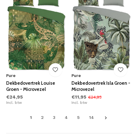
Pure
Pure
Dekbedovertrek Louise
Dekbedovertrek Isla Groen -
Groen - Microvezel
Microvezel
€24,95
€11,95
€24,95
Incl. btw
Incl. btw
1
2
3
4
5
14