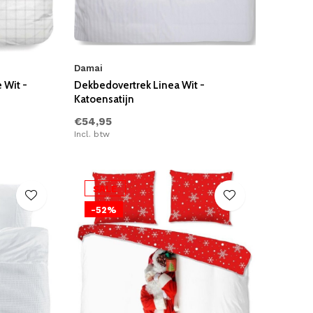
Damai
 Wit -
Dekbedovertrek Linea Wit -
Katoensatijn
€54,95
Incl. btw
SALE
-52%