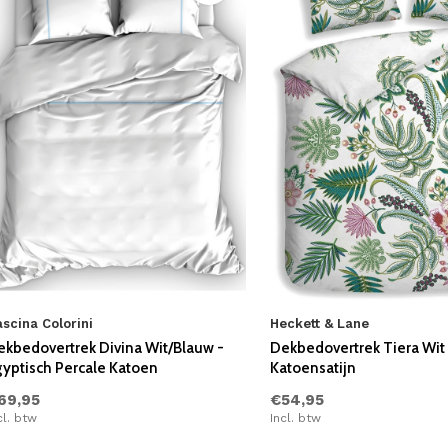
scina Colorini
Heckett & Lane
ekbedovertrek Divina Wit/Blauw -
Dekbedovertrek Tiera Wit 
gyptisch Percale Katoen
Katoensatijn
69,95
€54,95
cl. btw
Incl. btw