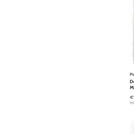
Landen & Steden
(0)
Hartjes
(1)
Overige
(6)
P
D
M
€
In