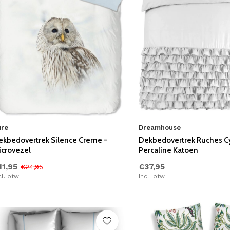
ure
Dreamhouse
ekbedovertrek Silence Creme -
Dekbedovertrek Ruches Cy
icrovezel
Percaline Katoen
11,95
€37,95
€24,95
cl. btw
Incl. btw