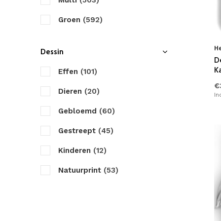
Multi
(503)
Seersucker
(2)
ZouZou
Groen
(592)
Satijn
(2)
Zydante
Taupe
(439)
Bamboe
(2)
H
Dessin
Antraciet
(377)
D
Polyester
(0)
K
Effen
(101)
Zwart
(336)
€
Teddy Stof
(2)
Dieren
(20)
In
Bruin
(358)
Fleece
(0)
Gebloemd
(60)
Creme
(458)
Linnen
(1)
Gestreept
(45)
Roze
(392)
Tencel/Lyocell
(2)
Kinderen
(12)
Paars
(348)
Natuurprint
(53)
Geel
(334)
Figuren
(7)
Rood
(308)
Geruit
(17)
Petrol
(302)