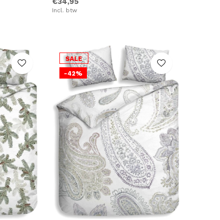
€34,95
Incl. btw
SALE
-42%