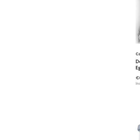
Dierenprint
(1)
Oker
(313)
Hotel Linnen
(7)
Oranje
(317)
Tekst
(5)
Goud
(298)
Gestipt
(6)
Navy
(284)
Ca
Flamingo
(0)
Bordo
(294)
D
Geborduurd
(10)
E
Fuchsia
(270)
€
Sterren
(0)
In
Teal
(274)
Met Pom Poms
(1)
Linnenlook
(1)
Veren
(5)
Liefde
(0)