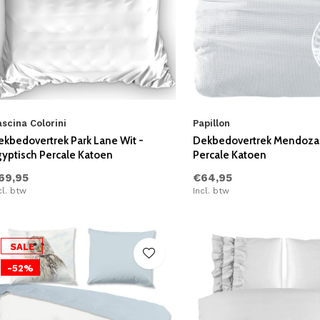
scina Colorini
Papillon
ekbedovertrek Park Lane Wit -
Dekbedovertrek Mendoza 
gyptisch Percale Katoen
Percale Katoen
69,95
€64,95
cl. btw
Incl. btw
SALE
-52%