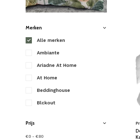
Merken
Alle merken
Ambiante
Ariadne At Home
At Home
Beddinghouse
Blckout
Byrklund
Prijs
Pr
Cascina Colorini
D
€0
-
€80
K