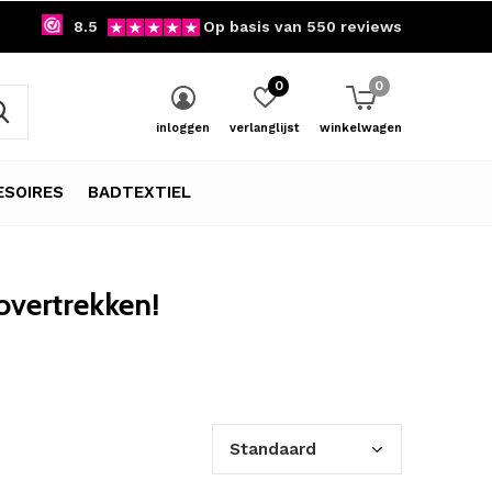
8.5
Op basis van 550 reviews
0
0
inloggen
verlanglijst
winkelwagen
SOIRES
BADTEXTIEL
vertrekken!