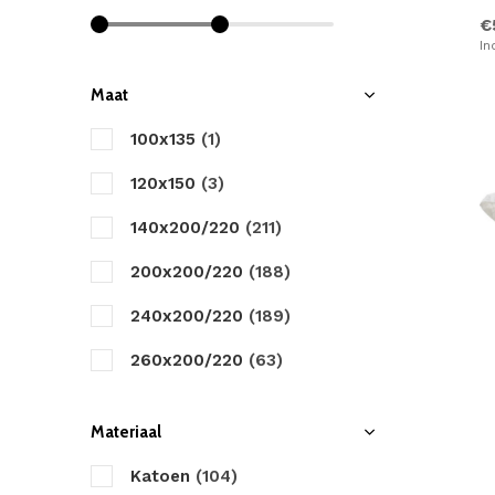
Cinderella
€
Damai
In
Day Dream
Maat
Descanso
100x135
(1)
Dreamhouse
120x150
(3)
Dreamzz
140x200/220
(211)
Fancy Embroidery
200x200/220
(188)
Good Morning
240x200/220
(189)
HIP
260x200/220
(63)
Happiness
270x200/220
(5)
Materiaal
Heckett & Lane
Katoen
(104)
Little Monster