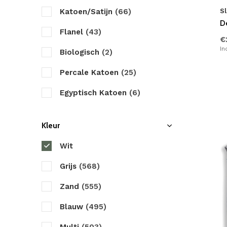
Katoen/Satijn
(66)
S
Marjolein Bastin
D
Flanel
(43)
Papillon
€
In
Biologisch
(2)
Primaviera Deluxe
Percale Katoen
(25)
Pure
Egyptisch Katoen
(6)
Romanette
Microvezel
(33)
Satin d'Or
Kleur
Velvet
(6)
Sleeptime
Wit
Jersey
(0)
Walra
Grijs
(568)
Twill Katoen
(1)
Yellow
Zand
(555)
Katoen/Polyester
(5)
ZO! Home
Blauw
(495)
Bamboe Satijn
(1)
Zensation