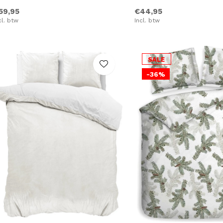
59,95
€44,95
cl. btw
Incl. btw
SALE
-36%