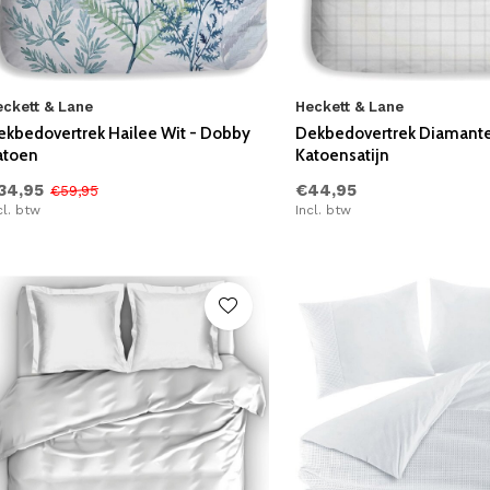
eckett & Lane
Heckett & Lane
ekbedovertrek Hailee Wit - Dobby
Dekbedovertrek Diamante
atoen
Katoensatijn
34,95
€44,95
€59,95
cl. btw
Incl. btw