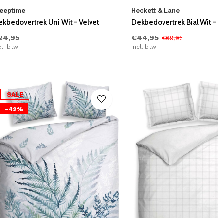
leeptime
Heckett & Lane
ekbedovertrek Uni Wit - Velvet
Dekbedovertrek Bial Wit - 
24,95
€44,95
€69,95
cl. btw
Incl. btw
SALE
-42%