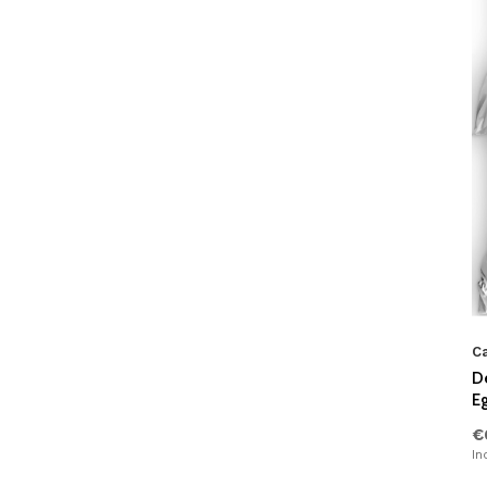
Ca
D
E
€
In